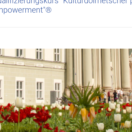
alifizierungskurs "Kulturdolmetscher p
mpowerment"®