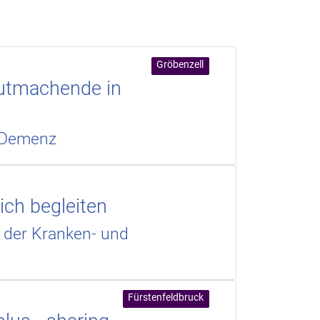
Gröbenzell
Mutmachende in
r Demenz
ich begleiten
n der Kranken- und
Fürstenfeldbruck