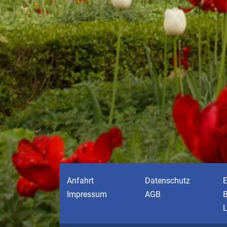
Anfahrt
Datenschutz
E
Impressum
AGB
B