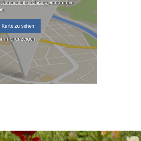
r
Datenschutzerklärung
entnommen
en.
 Karte zu sehen
 immer anzeigen