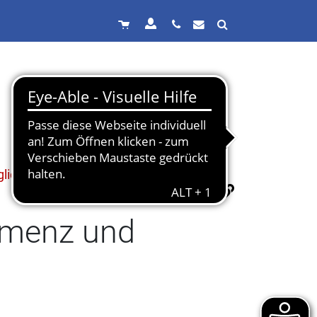
lich.
emenz und