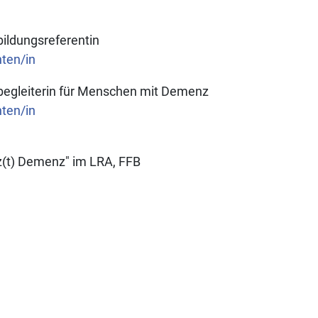
bildungsreferentin
nten/in
begleiterin für Menschen mit Demenz
nten/in
tz(t) Demenz" im LRA, FFB