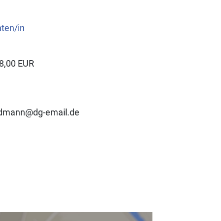
nten/in
8,00 EUR
ldmann@dg-email.de