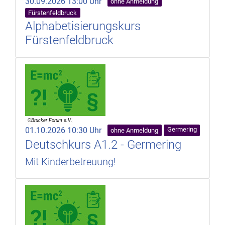
30.09.2026 13:00 Uhr
ohne Anmeldung
Fürstenfeldbruck
Alphabetisierungskurs
Fürstenfeldbruck
01.10.2026 10:30 Uhr
Germering
ohne Anmeldung
Deutschkurs A1.2 - Germering
Mit Kinderbetreuung!