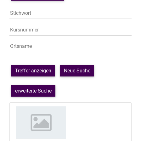
Treffer anzeigen
Neue Suche
erweiterte Suche