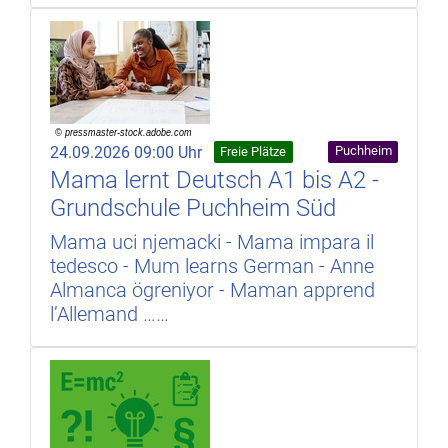
24.09.2026 09:00 Uhr
Puchheim
Freie Plätze
Mama lernt Deutsch A1 bis A2 -
Grundschule Puchheim Süd
Mama uci njemacki - Mama impara il
tedesco - Mum learns German - Anne
Almanca ögreniyor - Maman apprend
l’Allemand ……