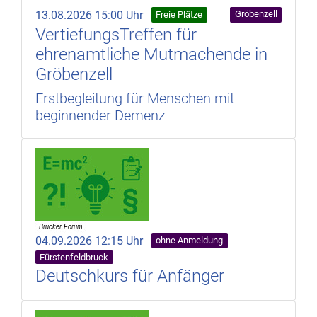
13.08.2026 15:00 Uhr
Gröbenzell
Freie Plätze
VertiefungsTreffen für
ehrenamtliche Mutmachende in
Gröbenzell
Erstbegleitung für Menschen mit
beginnender Demenz
04.09.2026 12:15 Uhr
ohne Anmeldung
Fürstenfeldbruck
Deutschkurs für Anfänger