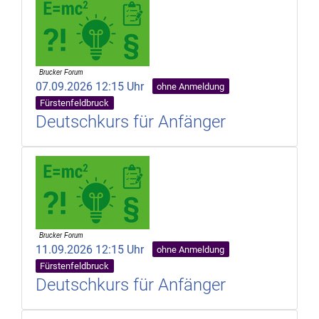
07.09.2026 12:15 Uhr
ohne Anmeldung
Fürstenfeldbruck
Deutschkurs für Anfänger
11.09.2026 12:15 Uhr
ohne Anmeldung
Fürstenfeldbruck
Deutschkurs für Anfänger