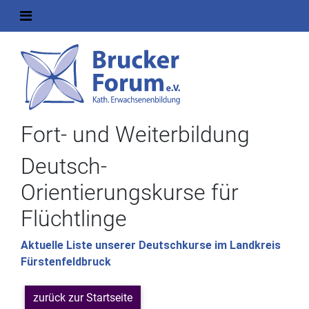
Fort- und Weiterbildung
Deutsch-
Orientierungskurse für
Flüchtlinge
Aktuelle Liste unserer Deutschkurse im Landkreis
Fürstenfeldbruck
zurück zur Startseite