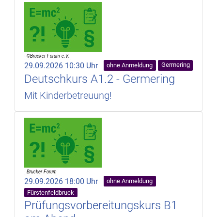
29.09.2026 10:30 Uhr
Germering
ohne Anmeldung
Deutschkurs A1.2 - Germering
Mit Kinderbetreuung!
29.09.2026 18:00 Uhr
ohne Anmeldung
Fürstenfeldbruck
Prüfungsvorbereitungskurs B1