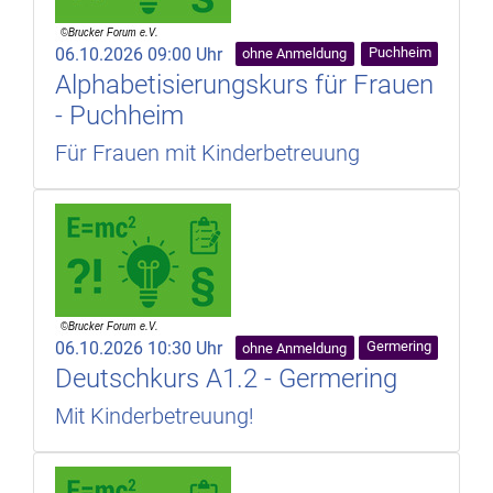
06.10.2026 09:00 Uhr
Puchheim
ohne Anmeldung
Alphabetisierungskurs für Frauen
- Puchheim
Für Frauen mit Kinderbetreuung
06.10.2026 10:30 Uhr
Germering
ohne Anmeldung
Deutschkurs A1.2 - Germering
Mit Kinderbetreuung!