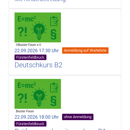
22.09.2026 17:30 Uhr
Anmeldung auf Warteliste
Fürstenfeldbruck
Deutschkurs B2
22.09.2026 18:00 Uhr
ohne Anmeldung
Fürstenfeldbruck