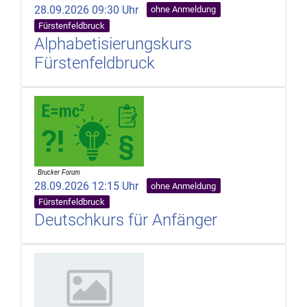
28.09.2026 09:30 Uhr
ohne Anmeldung
Fürstenfeldbruck
Alphabetisierungskurs
Fürstenfeldbruck
28.09.2026 12:15 Uhr
ohne Anmeldung
Fürstenfeldbruck
Deutschkurs für Anfänger