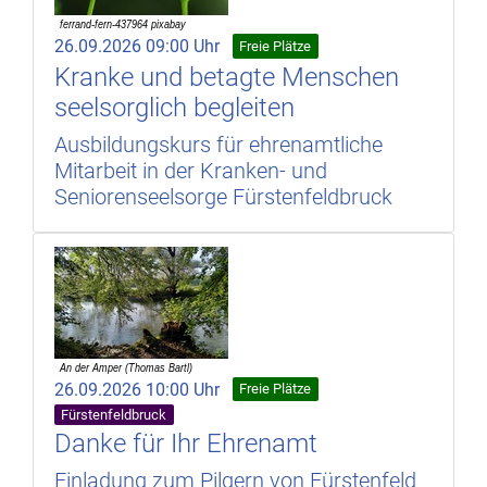
26.09.2026 09:00 Uhr
Freie Plätze
Kranke und betagte Menschen
seelsorglich begleiten
Ausbildungskurs für ehrenamtliche
Mitarbeit in der Kranken- und
Seniorenseelsorge Fürstenfeldbruck
26.09.2026 10:00 Uhr
Freie Plätze
Fürstenfeldbruck
Danke für Ihr Ehrenamt
Einladung zum Pilgern von Fürstenfeld