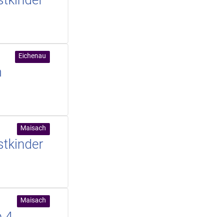
Eichenau
n
Maisach
stkinder
Maisach
b 4