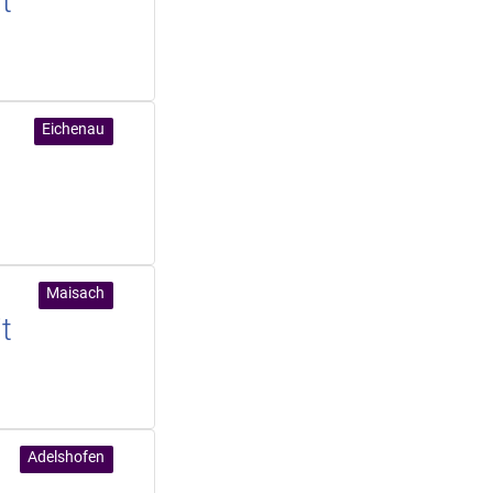
t
Eichenau
Maisach
t
Adelshofen