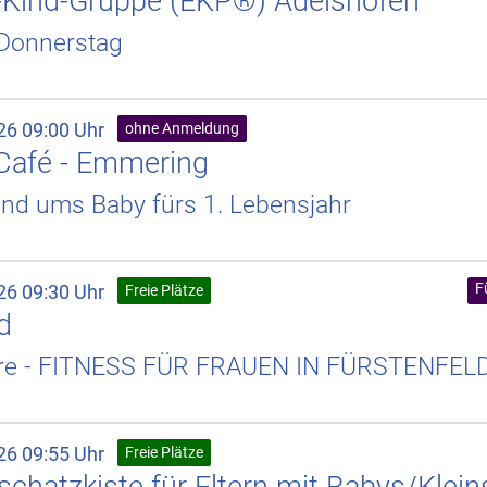
n-Kind-Gruppe (EKP®) Adelshofen
Donnerstag
26 09:00 Uhr
ohne Anmeldung
Café - Emmering
und ums Baby fürs 1. Lebensjahr
F
26 09:30 Uhr
Freie Plätze
d
re - FITNESS FÜR FRAUEN IN FÜRSTENFE
26 09:55 Uhr
Freie Plätze
chatzkiste für Eltern mit Babys/Klein