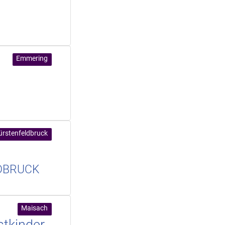
Emmering
ürstenfeldbruck
LDBRUCK
Maisach
stkinder