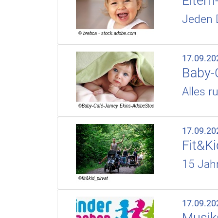
Elter
Jeden 
17.09.20
Baby-
Alles r
17.09.20
Fit&Ki
15 Jah
17.09.20
Musiks