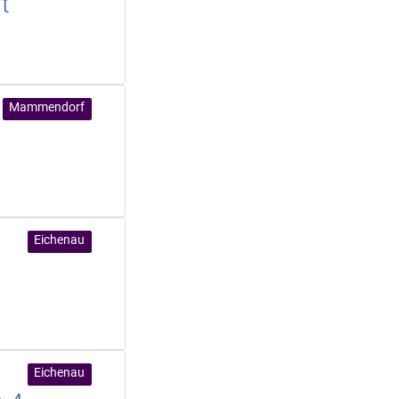
t
Mammendorf
Eichenau
Eichenau