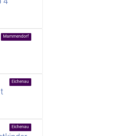
b 4
Mammendorf
Eichenau
t
Eichenau