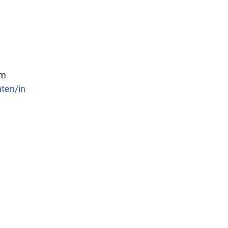
am
nten/in