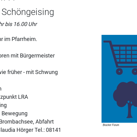
 Schöngeising
hr bis 16.00 Uhr
r im Pfarrheim.
ren mit Bürgermeister
ie früher - mit Schwung
n
tzpunkt LRA
ing
in Bewegung
 Brombachsee, Abfahrt
Claudia Hörger Tel.: 08141