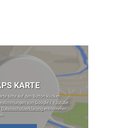
PS KARTE
rte bitte auf den Button klicken.
estimmungen von Google / Youtube
.
r
Datenschutzerklärung
entnommen
en.