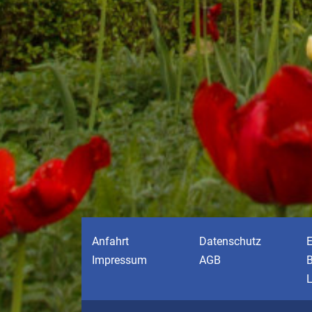
Anfahrt
Datenschutz
E
Impressum
AGB
B