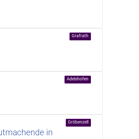
Grafrath
Adelshofen
Gröbenzell
Mutmachende in