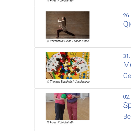
26
Q
31
Mo
Ge
02
Sp
Be