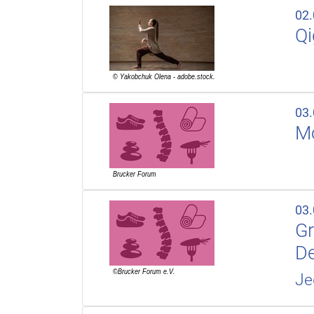
02
Q
03
Mo
03
Gr
D
Je