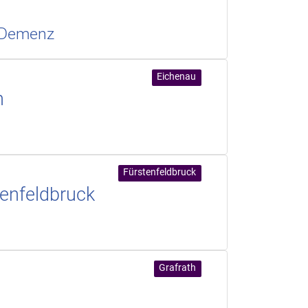
r Demenz
Eichenau
n
Fürstenfeldbruck
senfeldbruck
Grafrath