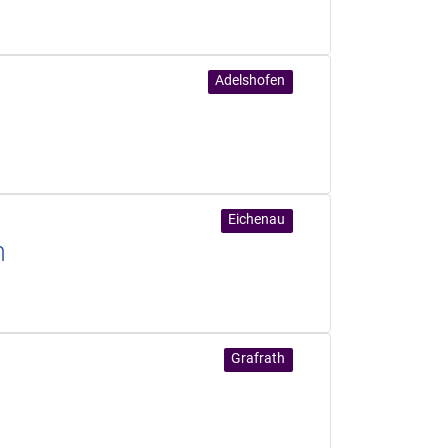
Adelshofen
Eichenau
n
Grafrath