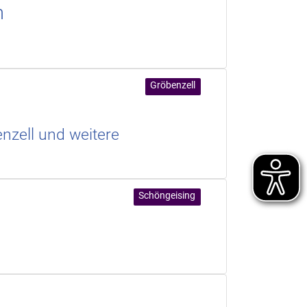
n
Gröbenzell
enzell und weitere
Schöngeising