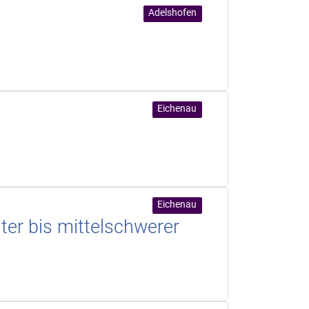
Adelshofen
Eichenau
Eichenau
er bis mittelschwerer