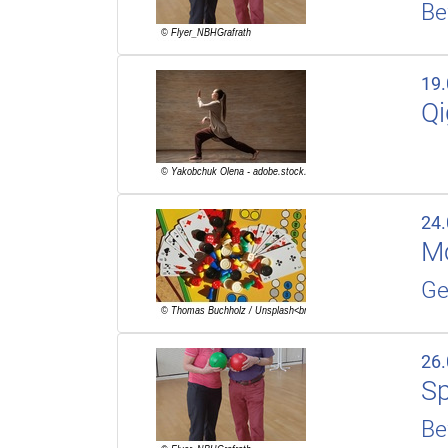
Be
19
Q
24
Mo
Ge
26
Sp
Be