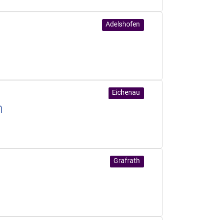
Adelshofen
Eichenau
n
Grafrath