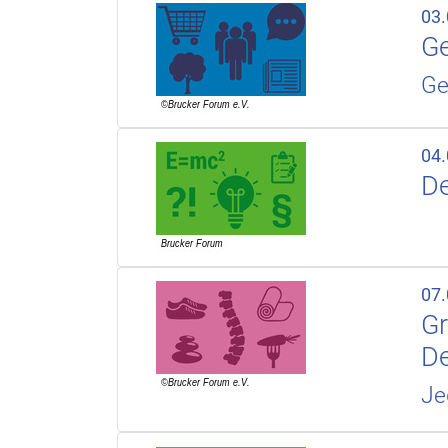
03
Ge
Ge
04
De
07
Gr
D
Je