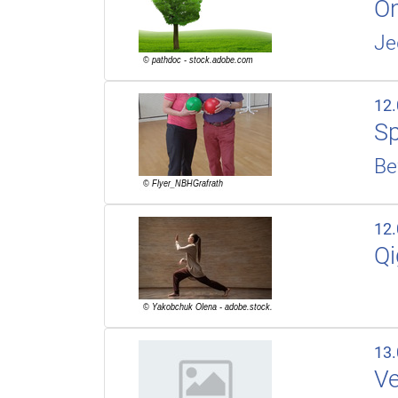
On
Je
12
Sp
Be
12
Q
13
Ve