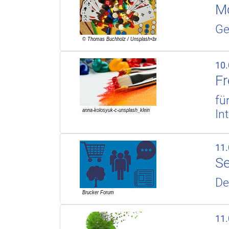
Mo
Ge
10
F
fü
In
11
S
De
11