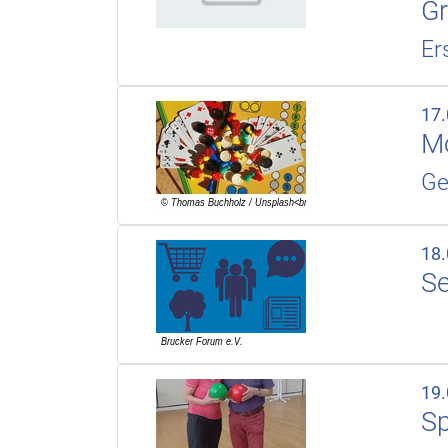
Gr
Er
17
Mo
Ge
18
Se
19
Sp